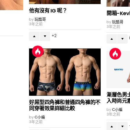
他有沒有 IG 呢？
開箱-Kevi
by
玩酷哥
by
玩酷哥
3年之前
3年之前
2
漸層色男
入時尚元
好屌型四角褲和普通四角褲的不
同穿著效果詳細比較
by
C小編
3年之前
by
C小編
3年之前