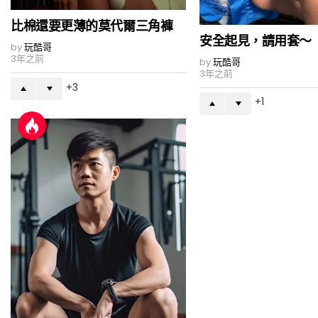
比棉還要更薄的莫代爾三角褲
安全起見，請用套～
by
玩酷哥
3年之前
by
玩酷哥
3年之前
3
1