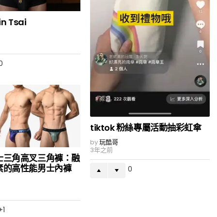
n Tsai
0
tiktok 粉絲專屬活動抽彩虹傘
by
玩酷哥
3年之前
士三角高叉三角褲：融
素的高性能男士內褲
0
1